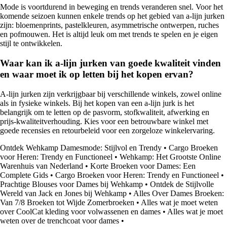
Mode is voortdurend in beweging en trends veranderen snel. Voor het
komende seizoen kunnen enkele trends op het gebied van a-lijn jurken
zijn: bloemenprints, pastelkleuren, asymmetrische ontwerpen, ruches
en pofmouwen. Het is altijd leuk om met trends te spelen en je eigen
stijl te ontwikkelen.
Waar kan ik a-lijn jurken van goede kwaliteit vinden
en waar moet ik op letten bij het kopen ervan?
A-lijn jurken zijn verkrijgbaar bij verschillende winkels, zowel online
als in fysieke winkels. Bij het kopen van een a-lijn jurk is het
belangrijk om te letten op de pasvorm, stofkwaliteit, afwerking en
prijs-kwaliteitverhouding. Kies voor een betrouwbare winkel met
goede recensies en retourbeleid voor een zorgeloze winkelervaring.
Ontdek Wehkamp Damesmode: Stijlvol en Trendy
•
Cargo Broeken
voor Heren: Trendy en Functioneel
•
Wehkamp: Het Grootste Online
Warenhuis van Nederland
•
Korte Broeken voor Dames: Een
Complete Gids
•
Cargo Broeken voor Heren: Trendy en Functioneel
•
Prachtige Blouses voor Dames bij Wehkamp
•
Ontdek de Stijlvolle
Wereld van Jack en Jones bij Wehkamp
•
Alles Over Dames Broeken:
Van 7/8 Broeken tot Wijde Zomerbroeken
•
Alles wat je moet weten
over CoolCat kleding voor volwassenen en dames
•
Alles wat je moet
weten over de trenchcoat voor dames
•