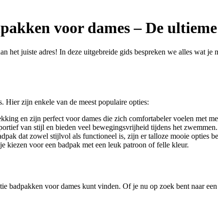
dpakken voor dames – De ultieme
 het juiste adres! In deze uitgebreide gids bespreken we alles wat je m
s. Hier zijn enkele van de meest populaire opties:
ing en zijn perfect voor dames die zich comfortabeler voelen met mee
tief van stijl en bieden veel bewegingsvrijheid tijdens het zwemmen.
pak dat zowel stijlvol als functioneel is, zijn er talloze mooie opties b
 je kiezen voor een badpak met een leuk patroon of felle kleur.
ctie badpakken voor dames kunt vinden. Of je nu op zoek bent naar een