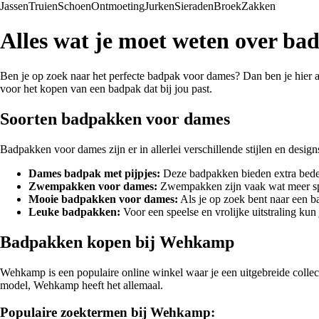
Jassen
Truien
Schoen
Ontmoeting
Jurken
Sieraden
Broek
Zakken
Alles wat je moet weten over ba
Ben je op zoek naar het perfecte badpak voor dames? Dan ben je hier aan
voor het kopen van een badpak dat bij jou past.
Soorten badpakken voor dames
Badpakken voor dames zijn er in allerlei verschillende stijlen en design
Dames badpak met pijpjes:
Deze badpakken bieden extra bedekk
Zwempakken voor dames:
Zwempakken zijn vaak wat meer spor
Mooie badpakken voor dames:
Als je op zoek bent naar een bad
Leuke badpakken:
Voor een speelse en vrolijke uitstraling kun
Badpakken kopen bij Wehkamp
Wehkamp is een populaire online winkel waar je een uitgebreide colle
model, Wehkamp heeft het allemaal.
Populaire zoektermen bij Wehkamp: