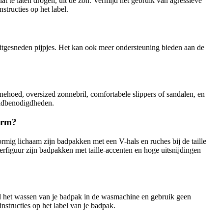
lat te laten drogen, uit de zon. Vermijd het gebruik van agressieve
structies op het label.
uitgesneden pijpjes. Het kan ook meer ondersteuning bieden aan de
nehoed, oversized zonnebril, comfortabele slippers of sandalen, en
badbenodigdheden.
vorm?
rmig lichaam zijn badpakken met een V-hals en ruches bij de taille
rfiguur zijn badpakken met taille-accenten en hoge uitsnijdingen
ijd het wassen van je badpak in de wasmachine en gebruik geen
nstructies op het label van je badpak.