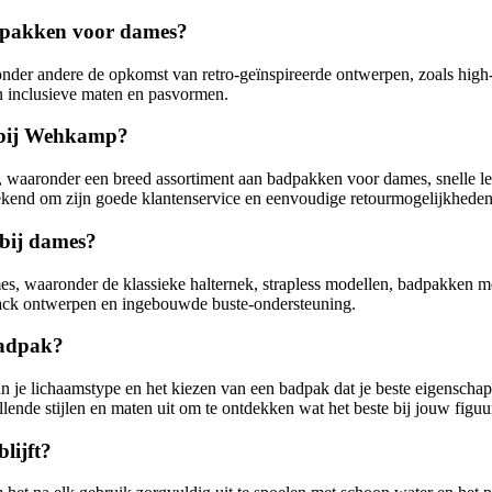
adpakken voor dames?
onder andere de opkomst van retro-geïnspireerde ontwerpen, zoals hig
en inclusieve maten en pasvormen.
k bij Wehkamp?
waaronder een breed assortiment aan badpakken voor dames, snelle lev
ekend om zijn goede klantenservice en eenvoudige retourmogelijkheden
 bij dames?
mes, waaronder de klassieke halternek, strapless modellen, badpakken m
rback ontwerpen en ingebouwde buste-ondersteuning.
badpak?
an je lichaamstype en het kiezen van een badpak dat je beste eigenscha
ende stijlen en maten uit om te ontdekken wat het beste bij jouw figuur
lijft?