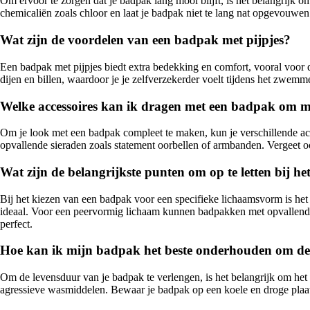
Om ervoor te zorgen dat je badpak lang mooi blijft, is het belangrijk o
chemicaliën zoals chloor en laat je badpak niet te lang nat opgevouwen 
Wat zijn de voordelen van een badpak met pijpjes?
Een badpak met pijpjes biedt extra bedekking en comfort, vooral voor d
dijen en billen, waardoor je je zelfverzekerder voelt tijdens het zwem
Welke accessoires kan ik dragen met een badpak om m
Om je look met een badpak compleet te maken, kun je verschillende acce
opvallende sieraden zoals statement oorbellen of armbanden. Vergeet 
Wat zijn de belangrijkste punten om op te letten bij 
Bij het kiezen van een badpak voor een specifieke lichaamsvorm is het
ideaal. Voor een peervormig lichaam kunnen badpakken met opvallende p
perfect.
Hoe kan ik mijn badpak het beste onderhouden om de 
Om de levensduur van je badpak te verlengen, is het belangrijk om het 
agressieve wasmiddelen. Bewaar je badpak op een koele en droge plaats, u