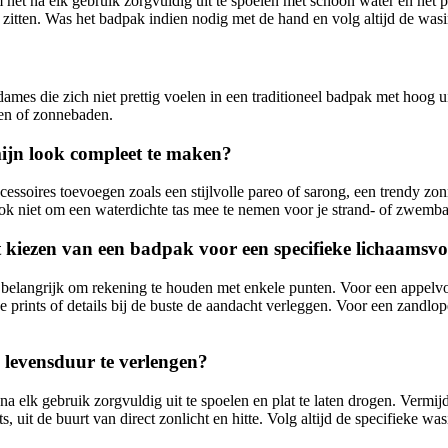
m het na elk gebruik zorgvuldig uit te spoelen met schoon water en het p
zitten. Was het badpak indien nodig met de hand en volg altijd de wasin
ames die zich niet prettig voelen in een traditioneel badpak met hoog 
men of zonnebaden.
ijn look compleet te maken?
ssoires toevoegen zoals een stijlvolle pareo of sarong, een trendy zon
ook niet om een waterdichte tas mee te nemen voor je strand- of zwem
het kiezen van een badpak voor een specifieke lichaams
 belangrijk om rekening te houden met enkele punten. Voor een appelvo
rints of details bij de buste de aandacht verleggen. Voor een zandlope
levensduur te verlengen?
na elk gebruik zorgvuldig uit te spoelen en plat te laten drogen. Verm
it de buurt van direct zonlicht en hitte. Volg altijd de specifieke wasi