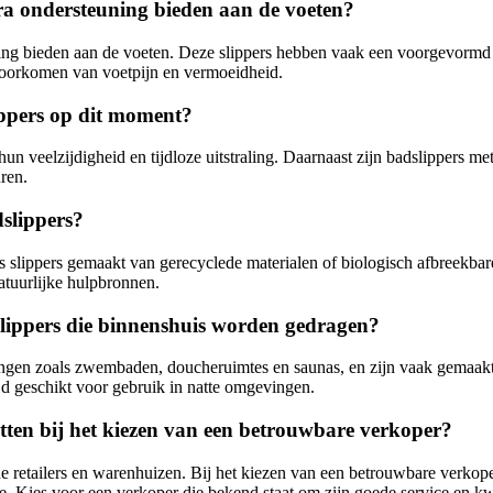
tra ondersteuning bieden aan de voeten?
uning bieden aan de voeten. Deze slippers hebben vaak een voorgevorm
voorkomen van voetpijn en vermoeidheid.
ippers op dit moment?
veelzijdigheid en tijdloze uitstraling. Daarnaast zijn badslippers met 
uren.
dslippers?
als slippers gemaakt van gerecyclede materialen of biologisch afbreekba
atuurlijke hulpbronnen.
 slippers die binnenshuis worden gedragen?
ingen zoals zwembaden, doucheruimtes en saunas, en zijn vaak gemaakt
tijd geschikt voor gebruik in natte omgevingen.
tten bij het kiezen van een betrouwbare verkoper?
e retailers en warenhuizen. Bij het kiezen van een betrouwbare verkoper
e. Kies voor een verkoper die bekend staat om zijn goede service en kw