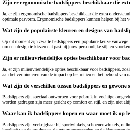
Zijn er ergonomische badslippers beschikbaar die ex
Ja, er zijn ergonomische badslippers beschikbaar die extra onderste
optimale pasvorm. Ergonomische badslippers kunnen helpen bij het 
Wat zijn de populairste kleuren en designs van badsl
Op dit moment zijn zwarte badslippers een populaire keuze vanwege hun 
om een design te kiezen dat past bij jouw persoonlijke stijl en voorke
Zijn er milieuvriendelijke opties beschikbaar voor ba
Ja, er zijn milieuvriendelijke opties beschikbaar voor badslippers, zo
aan het verminderen van de impact op het milieu en het behoud van n
Wat zijn de verschillen tussen badslippers en gewone
Badslippers zijn speciaal ontworpen voor gebruik in vochtige omgev
worden gedragen zijn meer gericht op comfort en stijl, en zijn niet al
Waar kan ik badslippers kopen en waar moet ik op le
Badslippers zijn verkrijgbaar bij sportwinkels, schoenenwinkels, onlin
kwaliteit van de producten, de retourvoorwaarden en de klantenservic