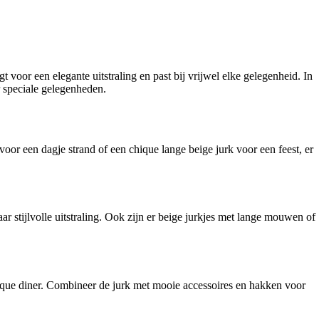
 voor een elegante uitstraling en past bij vrijwel elke gelegenheid. In
r speciale gelegenheden.
voor een dagje strand of een chique lange beige jurk voor een feest, er
ar stijlvolle uitstraling. Ook zijn er beige jurkjes met lange mouwen of
hique diner. Combineer de jurk met mooie accessoires en hakken voor