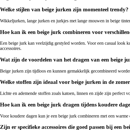
Welke stijlen van beige jurken zijn momenteel trendy?
Wikkeljurken, lange jurken en jurkjes met lange mouwen in beige tinten 
Hoe kan ik een beige jurk combineren voor verschille
Een beige jurk kan veelzijdig gestyled worden. Voor een casual look k
accessoires.
Wat zijn de voordelen van het dragen van een beige j
Beige jurken zijn tijdloos en kunnen gemakkelijk gecombineerd worden m
Welke stoffen zijn ideaal voor beige jurken in de zome
Lichte en ademende stoffen zoals katoen, linnen en zijde zijn perfect 
Hoe kan ik een beige jurk dragen tijdens koudere dag
Voor koudere dagen kun je een beige jurk combineren met een warme cardi
Zijn er specifieke accessoires die goed passen bij een be