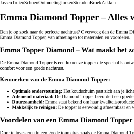
Jassen
Truien
Schoen
Ontmoeting
Jurken
Sieraden
Broek
Zakken
Emma Diamond Topper – Alles w
Ben je op zoek naar de perfecte nachtrust? Overweeg dan de Emma Diam
Emma Diamond Topper, van afmetingen tot materialen en voordelen.
Emma Topper Diamond – Wat maakt het zo
De Emma Diamond Topper is een luxueuze topper die speciaal is on
comfort voor een goede nachtrust.
Kenmerken van de Emma Diamond Topper:
Optimale ondersteuning:
Het koudschuim past zich aan je licha
Ademend materiaal:
De Diamond Topper bevordert een goede ve
Duurzaamheid:
Emma staat bekend om haar kwaliteitsproducte
Makkelijk te reinigen:
De topper is eenvoudig afneembaar en w
Voordelen van een Emma Diamond Topper
Door te investeren in een goede topmatras zoals de Emma Diamond Topp