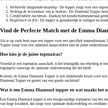
Verbeterde slaapondersteuning
– De topper zorgt voor een ergon
Verlengt de levensduur van je matras
– De Diamond Topper besche
Comfortabele nachtrust
– Dankzij het koudschuimmateriaal geniet
Hygiënisch en fris
– De topper is gemakkelijk te reinigen en houd
Vind de Perfecte Match met de Emma Dia
Als je op zoek bent naar een topper voor een specifiek matrasforma
Topper zorgt voor een optimaal slaapcomfort met de juiste ondersteunin
Hoe kies je de juiste topmatras?
Voordat je een topmatras aanschaft, is het belangrijk om rekening te
rugslapers vanwege de optimale ondersteuning die het biedt.
Kortom, de Emma Diamond Topper is een uitstekende keuze voor wie op
Diamond Topper en geniet van een goede nachtrust!
Wat is een Emma Diamond topper en wat maakt het u
Een Emma Diamond topper is een hoogwaardige topmatras van het mer
van hoge kwaliteit, dat zorgt voor optimale drukverdeling en ventilatie t