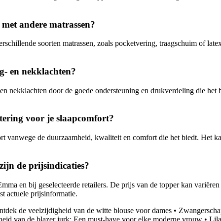
met andere matrassen?
hillende soorten matrassen, zoals pocketvering, traagschuim of latex 
g- en nekklachten?
en nekklachten door de goede ondersteuning en drukverdeling die het 
ring voor je slaapcomfort?
 vanwege de duurzaamheid, kwaliteit en comfort die het biedt. Het ka
n de prijsindicaties?
a en bij geselecteerde retailers. De prijs van de topper kan variëren 
actuele prijsinformatie.
ntdek de veelzijdigheid van de witte blouse voor dames
•
Zwangerschaps
heid van de blazer jurk: Een must-have voor elke moderne vrouw
•
Lil