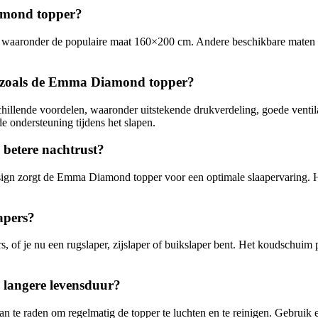
amond topper?
, waaronder de populaire maat 160×200 cm. Andere beschikbare maten 
s zoals de Emma Diamond topper?
llende voordelen, waaronder uitstekende drukverdeling, goede ventil
e ondersteuning tijdens het slapen.
betere nachtrust?
 zorgt de Emma Diamond topper voor een optimale slaapervaring. Het 
apers?
, of je nu een rugslaper, zijslaper of buikslaper bent. Het koudschuim 
langere levensduur?
te raden om regelmatig de topper te luchten en te reinigen. Gebruik e