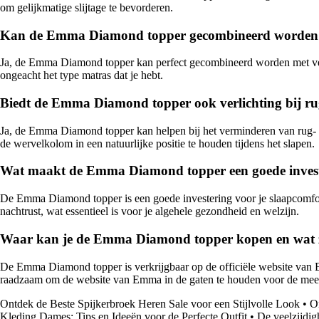
om gelijkmatige slijtage te bevorderen.
Kan de Emma Diamond topper gecombineerd worden 
Ja, de Emma Diamond topper kan perfect gecombineerd worden met versc
ongeacht het type matras dat je hebt.
Biedt de Emma Diamond topper ook verlichting bij ru
Ja, de Emma Diamond topper kan helpen bij het verminderen van rug- 
de wervelkolom in een natuurlijke positie te houden tijdens het slapen.
Wat maakt de Emma Diamond topper een goede investe
De Emma Diamond topper is een goede investering voor je slaapcomfort
nachtrust, wat essentieel is voor je algehele gezondheid en welzijn.
Waar kan je de Emma Diamond topper kopen en wat zij
De Emma Diamond topper is verkrijgbaar op de officiële website van Emm
raadzaam om de website van Emma in de gaten te houden voor de meest 
Ontdek de Beste Spijkerbroek Heren Sale voor een Stijlvolle Look
•
O
Kleding Dames: Tips en Ideeën voor de Perfecte Outfit
•
De veelzijdig