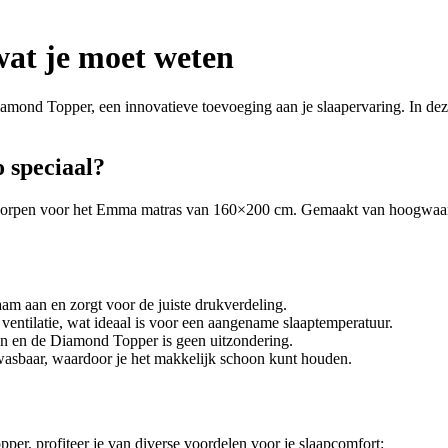
at je moet weten
ond Topper, een innovatieve toevoeging aan je slaapervaring. In deze
 speciaal?
tworpen voor het Emma matras van 160×200 cm. Gemaakt van hoogwaar
am aan en zorgt voor de juiste drukverdeling.
ntilatie, wat ideaal is voor een aangename slaaptemperatuur.
n en de Diamond Topper is geen uitzondering.
asbaar, waardoor je het makkelijk schoon kunt houden.
er, profiteer je van diverse voordelen voor je slaapcomfort: