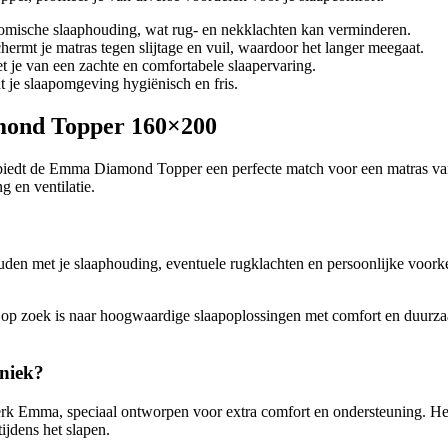
omische slaaphouding, wat rug- en nekklachten kan verminderen.
rmt je matras tegen slijtage en vuil, waardoor het langer meegaat.
 je van een zachte en comfortabele slaapervaring.
t je slaapomgeving hygiënisch en fris.
mond Topper 160×200
at, biedt de Emma Diamond Topper een perfecte match voor een matra
g en ventilatie.
 houden met je slaaphouding, eventuele rugklachten en persoonlijke v
 zoek is naar hoogwaardige slaapoplossingen met comfort en duurzaam
niek?
k Emma, speciaal ontworpen voor extra comfort en ondersteuning. H
ijdens het slapen.