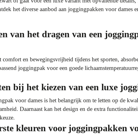
zwart of gaat voor een luxe variant met opvallende details,
. Ontdek het diverse aanbod aan joggingpakken voor dames e
len van het dragen van een joggin
comfort en bewegingsvrijheid tijdens het sporten, absorbe
passend joggingpak voor een goede lichaamstemperatuurre
ten bij het kiezen van een luxe jo
ngpak voor dames is het belangrijk om te letten op de kwali
eid. Daarnaast kan het design en de extra functionaliteit
 keuze.
rste kleuren voor joggingpakken v