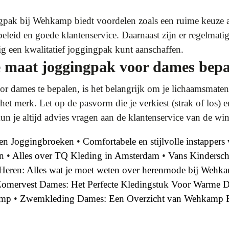
pak bij Wehkamp biedt voordelen zoals een ruime keuze aa
beleid en goede klantenservice. Daarnaast zijn er regelmat
ig een kwalitatief joggingpak kunt aanschaffen.
te maat joggingpak voor dames bep
r dames te bepalen, is het belangrijk om je lichaamsmaten
het merk. Let op de pasvorm die je verkiest (strak of los)
kun je altijd advies vragen aan de klantenservice van de win
ren Joggingbroeken
•
Comfortabele en stijlvolle instapper
n
•
Alles over TQ Kleding in Amsterdam
•
Vans Kindersch
eren: Alles wat je moet weten over herenmode bij Wehk
omervest Dames: Het Perfecte Kledingstuk Voor Warme 
amp
•
Zwemkleding Dames: Een Overzicht van Wehkamp