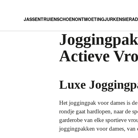
JASSEN
TRUIEN
SCHOEN
ONTMOETING
JURKEN
SIERA
Joggingpak
Actieve Vr
Luxe Joggingp
Het joggingpak voor dames is de p
rondje gaat hardlopen, naar de s
garderobe van elke sportieve vrou
joggingpakken voor dames, van ca