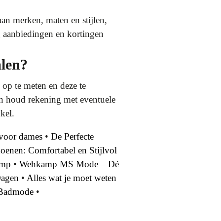
n merken, maten en stijlen,
ig aanbiedingen en kortingen
alen?
 op te meten en deze te
 en houd rekening met eventuele
kel.
s voor dames
•
De Perfecte
oenen: Comfortabel en Stijlvol
amp
•
Wehkamp MS Mode – Dé
Dagen
•
Alles wat je moet weten
 Badmode
•