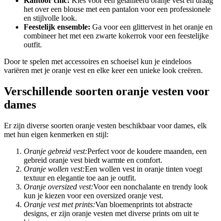
Kantoor chic:
Kies voor een getailleerd oranje vest en draag
het over een blouse met een pantalon voor een professionele
en stijlvolle look.
Feestelijk ensemble:
Ga voor een glittervest in het oranje en
combineer het met een zwarte kokerrok voor een feestelijke
outfit.
Door te spelen met accessoires en schoeisel kun je eindeloos
variëren met je oranje vest en elke keer een unieke look creëren.
Verschillende soorten oranje vesten voor
dames
Er zijn diverse soorten oranje vesten beschikbaar voor dames, elk
met hun eigen kenmerken en stijl:
Oranje gebreid vest:
Perfect voor de koudere maanden, een
gebreid oranje vest biedt warmte en comfort.
Oranje wollen vest:
Een wollen vest in oranje tinten voegt
textuur en elegantie toe aan je outfit.
Oranje oversized vest:
Voor een nonchalante en trendy look
kun je kiezen voor een oversized oranje vest.
Oranje vest met prints:
Van bloemenprints tot abstracte
designs, er zijn oranje vesten met diverse prints om uit te