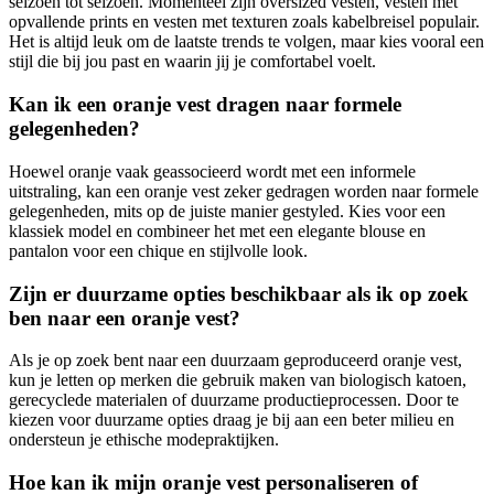
seizoen tot seizoen. Momenteel zijn oversized vesten, vesten met
opvallende prints en vesten met texturen zoals kabelbreisel populair.
Het is altijd leuk om de laatste trends te volgen, maar kies vooral een
stijl die bij jou past en waarin jij je comfortabel voelt.
Kan ik een oranje vest dragen naar formele
gelegenheden?
Hoewel oranje vaak geassocieerd wordt met een informele
uitstraling, kan een oranje vest zeker gedragen worden naar formele
gelegenheden, mits op de juiste manier gestyled. Kies voor een
klassiek model en combineer het met een elegante blouse en
pantalon voor een chique en stijlvolle look.
Zijn er duurzame opties beschikbaar als ik op zoek
ben naar een oranje vest?
Als je op zoek bent naar een duurzaam geproduceerd oranje vest,
kun je letten op merken die gebruik maken van biologisch katoen,
gerecyclede materialen of duurzame productieprocessen. Door te
kiezen voor duurzame opties draag je bij aan een beter milieu en
ondersteun je ethische modepraktijken.
Hoe kan ik mijn oranje vest personaliseren of