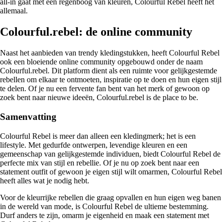
all-in gaat met een regenboog van kleuren, Colourful Rebel heeft het
allemaal.
Colourful.rebel: de online community
Naast het aanbieden van trendy kledingstukken, heeft Colourful Rebel
ook een bloeiende online community opgebouwd onder de naam
Colourful.rebel. Dit platform dient als een ruimte voor gelijkgestemde
rebellen om elkaar te ontmoeten, inspiratie op te doen en hun eigen stijl
te delen. Of je nu een fervente fan bent van het merk of gewoon op
zoek bent naar nieuwe ideeën, Colourful.rebel is de place to be.
Samenvatting
Colourful Rebel is meer dan alleen een kledingmerk; het is een
lifestyle. Met gedurfde ontwerpen, levendige kleuren en een
gemeenschap van gelijkgestemde individuen, biedt Colourful Rebel de
perfecte mix van stijl en rebellie. Of je nu op zoek bent naar een
statement outfit of gewoon je eigen stijl wilt omarmen, Colourful Rebel
heeft alles wat je nodig hebt.
Voor de kleurrijke rebellen die graag opvallen en hun eigen weg banen
in de wereld van mode, is Colourful Rebel de ultieme bestemming.
Durf anders te zijn, omarm je eigenheid en maak een statement met