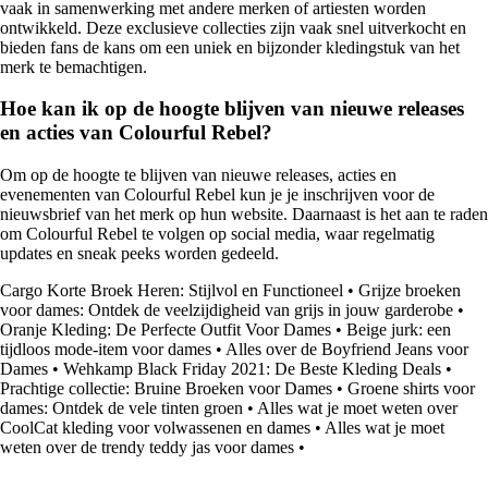
vaak in samenwerking met andere merken of artiesten worden
ontwikkeld. Deze exclusieve collecties zijn vaak snel uitverkocht en
bieden fans de kans om een uniek en bijzonder kledingstuk van het
merk te bemachtigen.
Hoe kan ik op de hoogte blijven van nieuwe releases
en acties van Colourful Rebel?
Om op de hoogte te blijven van nieuwe releases, acties en
evenementen van Colourful Rebel kun je je inschrijven voor de
nieuwsbrief van het merk op hun website. Daarnaast is het aan te raden
om Colourful Rebel te volgen op social media, waar regelmatig
updates en sneak peeks worden gedeeld.
Cargo Korte Broek Heren: Stijlvol en Functioneel
•
Grijze broeken
voor dames: Ontdek de veelzijdigheid van grijs in jouw garderobe
•
Oranje Kleding: De Perfecte Outfit Voor Dames
•
Beige jurk: een
tijdloos mode-item voor dames
•
Alles over de Boyfriend Jeans voor
Dames
•
Wehkamp Black Friday 2021: De Beste Kleding Deals
•
Prachtige collectie: Bruine Broeken voor Dames
•
Groene shirts voor
dames: Ontdek de vele tinten groen
•
Alles wat je moet weten over
CoolCat kleding voor volwassenen en dames
•
Alles wat je moet
weten over de trendy teddy jas voor dames
•