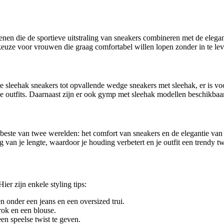
nen die de sportieve uitstraling van sneakers combineren met de elegan
keuze voor vrouwen die graag comfortabel willen lopen zonder in te leve
ele sleehak sneakers tot opvallende wedge sneakers met sleehak, er is v
e outfits. Daarnaast zijn er ook gymp met sleehak modellen beschikbaar
beste van twee werelden: het comfort van sneakers en de elegantie van 
van je lengte, waardoor je houding verbetert en je outfit een trendy twi
er zijn enkele styling tips:
n onder een jeans en een oversized trui.
rok en een blouse.
en speelse twist te geven.