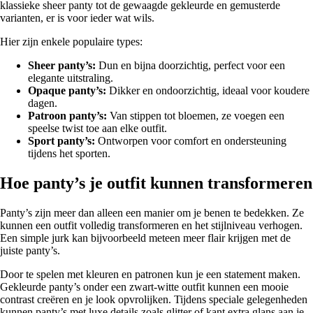
klassieke sheer panty tot de gewaagde gekleurde en gemusterde
varianten, er is voor ieder wat wils.
Hier zijn enkele populaire types:
Sheer panty’s:
Dun en bijna doorzichtig, perfect voor een
elegante uitstraling.
Opaque panty’s:
Dikker en ondoorzichtig, ideaal voor koudere
dagen.
Patroon panty’s:
Van stippen tot bloemen, ze voegen een
speelse twist toe aan elke outfit.
Sport panty’s:
Ontworpen voor comfort en ondersteuning
tijdens het sporten.
Hoe panty’s je outfit kunnen transformeren
Panty’s zijn meer dan alleen een manier om je benen te bedekken. Ze
kunnen een outfit volledig transformeren en het stijlniveau verhogen.
Een simple jurk kan bijvoorbeeld meteen meer flair krijgen met de
juiste panty’s.
Door te spelen met kleuren en patronen kun je een statement maken.
Gekleurde panty’s onder een zwart-witte outfit kunnen een mooie
contrast creëren en je look opvrolijken. Tijdens speciale gelegenheden
kunnen panty’s met luxe details zoals glitter of kant extra glans aan je