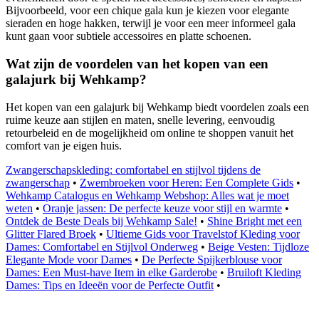
Bijvoorbeeld, voor een chique gala kun je kiezen voor elegante
sieraden en hoge hakken, terwijl je voor een meer informeel gala
kunt gaan voor subtiele accessoires en platte schoenen.
Wat zijn de voordelen van het kopen van een
galajurk bij Wehkamp?
Het kopen van een galajurk bij Wehkamp biedt voordelen zoals een
ruime keuze aan stijlen en maten, snelle levering, eenvoudig
retourbeleid en de mogelijkheid om online te shoppen vanuit het
comfort van je eigen huis.
Zwangerschapskleding: comfortabel en stijlvol tijdens de
zwangerschap
•
Zwembroeken voor Heren: Een Complete Gids
•
Wehkamp Catalogus en Wehkamp Webshop: Alles wat je moet
weten
•
Oranje jassen: De perfecte keuze voor stijl en warmte
•
Ontdek de Beste Deals bij Wehkamp Sale!
•
Shine Bright met een
Glitter Flared Broek
•
Ultieme Gids voor Travelstof Kleding voor
Dames: Comfortabel en Stijlvol Onderweg
•
Beige Vesten: Tijdloze
Elegante Mode voor Dames
•
De Perfecte Spijkerblouse voor
Dames: Een Must-have Item in elke Garderobe
•
Bruiloft Kleding
Dames: Tips en Ideeën voor de Perfecte Outfit
•